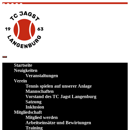
Skip
to
content
TC Jagst Langenburg – Tennis in Hohenlohe
Verein und Plätze im Landkreis
Startseite
Schwäbisch Hall
Neuigkeiten
Veranstaltungen
Verein
Tennis spielen auf unserer Anlage
Mannschaften
Vorstand des TC Jagst Langenburg
Satzung
Inklusion
Mitgliedschaft
Mitglied werden
Arbeitseinsätze und Bewirtungen
Training