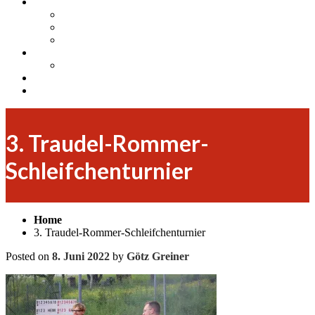
Mitgliedschaft
Mitglied werden
Arbeitseinsätze und Bewirtungen
Training
Jugend
Sponsorenpool für unsere Jugend
Insta
Facebook
3. Traudel-Rommer-
Schleifchenturnier
Home
3. Traudel-Rommer-Schleifchenturnier
Posted on
8. Juni 2022
by
Götz Greiner