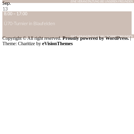
Sep.
13
8:00
–
17:00
Ü70-Turnier in Blaufelden
Copyright © All right reserved.
Proudly powered by WordPress.
|
Theme: Charitize by
eVisionThemes