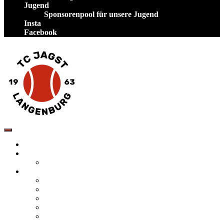
Jugend
Sponsorenpool für unsere Jugend
Insta
Facebook
TC Jagst Langenburg – Tennis in Hohenlohe
Startseite
Neuigkeiten
Veranstaltungen
Verein
Tennis spielen auf unserer Anlage
Mannschaften
Vorstand des TC Jagst Langenburg
Satzung
Inklusion