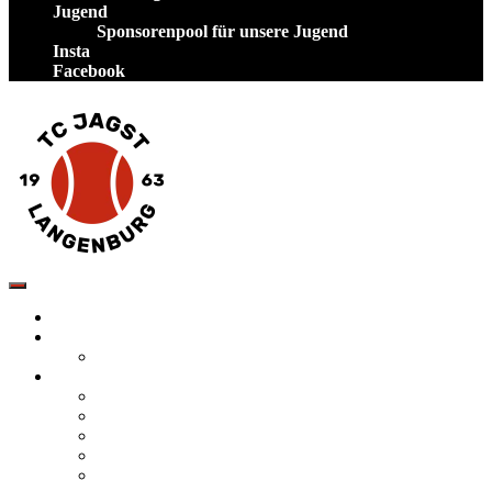
Jugend
Sponsorenpool für unsere Jugend
Insta
Facebook
TC Jagst Langenburg – Tennis in Hohenlohe
Startseite
Neuigkeiten
Veranstaltungen
Verein
Tennis spielen auf unserer Anlage
Mannschaften
Vorstand des TC Jagst Langenburg
Satzung
Inklusion