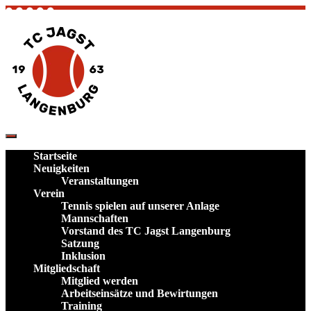
Skip
to
content
TC Jagst Langenburg – Tennis in Hohenlohe
Verein und Plätze im Landkreis
Startseite
Schwäbisch Hall
Neuigkeiten
Veranstaltungen
Verein
Tennis spielen auf unserer Anlage
Mannschaften
Vorstand des TC Jagst Langenburg
Satzung
Inklusion
Mitgliedschaft
Mitglied werden
Arbeitseinsätze und Bewirtungen
Training