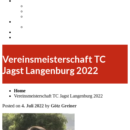
Mitgliedschaft
Mitglied werden
Arbeitseinsätze und Bewirtungen
Training
Jugend
Sponsorenpool für unsere Jugend
Insta
Facebook
Vereinsmeisterschaft TC
Jagst Langenburg 2022
Home
Vereinsmeisterschaft TC Jagst Langenburg 2022
Posted on
4. Juli 2022
by
Götz Greiner