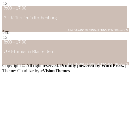
12
9:00
–
17:00
3. LK-Turnier in Rothenburg
Sep.
13
8:00
–
17:00
Ü70-Turnier in Blaufelden
Copyright © All right reserved.
Proudly powered by WordPress.
|
Theme: Charitize by
eVisionThemes