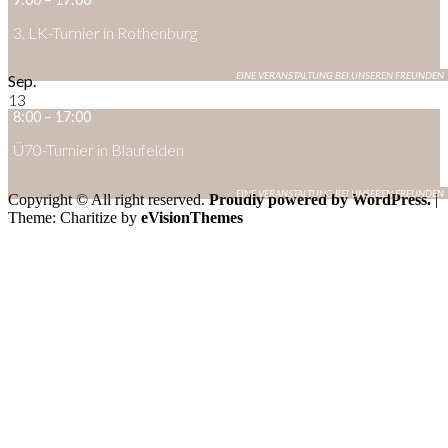
3. LK-Turnier in Rothenburg
Sep.
13
8:00
–
17:00
Ü70-Turnier in Blaufelden
Copyright © All right reserved.
Proudly powered by WordPress.
|
Theme: Charitize by
eVisionThemes