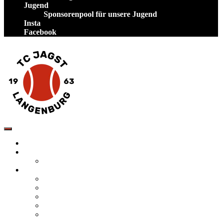
Jugend
Sponsorenpool für unsere Jugend
Insta
Facebook
TC Jagst Langenburg – Tennis in Hohenlohe
Startseite
Neuigkeiten
Veranstaltungen
Verein
Tennis spielen auf unserer Anlage
Mannschaften
Vorstand des TC Jagst Langenburg
Satzung
Inklusion