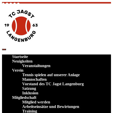
Skip
to
content
TC Jagst Langenburg – Tennis in Hohenlohe
Verein und Plätze im Landkreis
Startseite
Schwäbisch Hall
Neuigkeiten
Veranstaltungen
Verein
Tennis spielen auf unserer Anlage
Mannschaften
Vorstand des TC Jagst Langenburg
Satzung
Inklusion
Mitgliedschaft
Mitglied werden
Arbeitseinsätze und Bewirtungen
Training