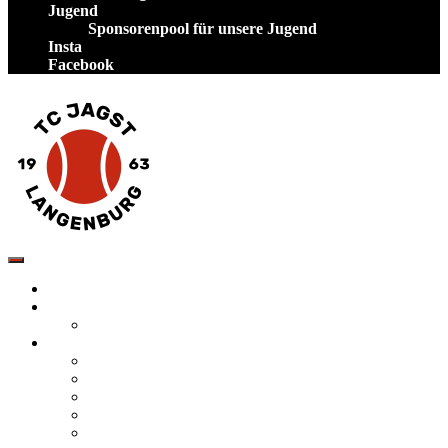
Jugend
Sponsorenpool für unsere Jugend
Insta
Facebook
TC Jagst Langenburg – Tennis in Hohenlohe
Startseite
Neuigkeiten
Veranstaltungen
Verein
Tennis spielen auf unserer Anlage
Mannschaften
Vorstand des TC Jagst Langenburg
Satzung
Inklusion