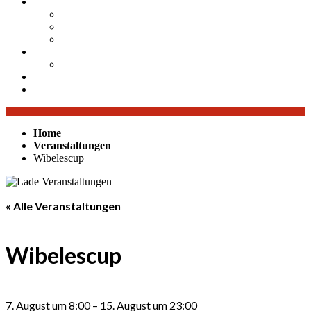
Mitgliedschaft
Mitglied werden
Arbeitseinsätze und Bewirtungen
Training
Jugend
Sponsorenpool für unsere Jugend
Insta
Facebook
Home
Veranstaltungen
Wibelescup
« Alle Veranstaltungen
Wibelescup
7. August
um
8:00
–
15. August
um
23:00