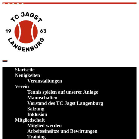
Skip
to
content
TC Jagst Langenburg – Tennis in Hohenlohe
Verein und Plätze im Landkreis
Startseite
Schwäbisch Hall
Neuigkeiten
Veranstaltungen
Verein
Tennis spielen auf unserer Anlage
Mannschaften
Vorstand des TC Jagst Langenburg
Satzung
Inklusion
Mitgliedschaft
Mitglied werden
Arbeitseinsätze und Bewirtungen
Training