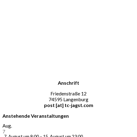
Anschrift
Friedenstraße 12
74595 Langenburg
post [at] tc-jagst.com
Anstehende Veranstaltungen
Aug.
7
7. August um 8:00
–
15. August um 23:00