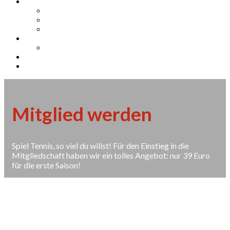
Mitgliedschaft
Mitglied werden
Arbeitseinsätze und Bewirtungen
Training
Jugend
Sponsorenpool für unsere Jugend
Insta
Facebook
Mitglied werden
Spiel Tennis, so viel du willst! Für den Einstieg in die
Mitgliedschaft haben wir ein tolles Angebot: nur 39 Euro
für die erste Saison!