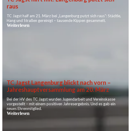
raus
TC Jagst half am 21. März bei „Langenburg putzt sich raus“: Städtle,
Hang und Straßen gereinigt – tausende Kippen gesammelt.
Weiterlesen
TC Jagst Langenburg blickt nach vorn –
Jahreshauptversammlung am 20. März
Bei der HV des TC Jagst wurden Jugendarbeit und Vereinskasse
vorgestellt – mit einem positiven Jahresergebnis. Und es gab ein
neues Ehrenmitglied.
Weiterlesen