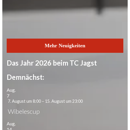
Mehr Neuigkeiten
Das Jahr 2026 beim TC Jagst
Demnächst:
Aug.
7
7. August um 8:00
–
15. August um 23:00
Wibelescup
Aug.
14