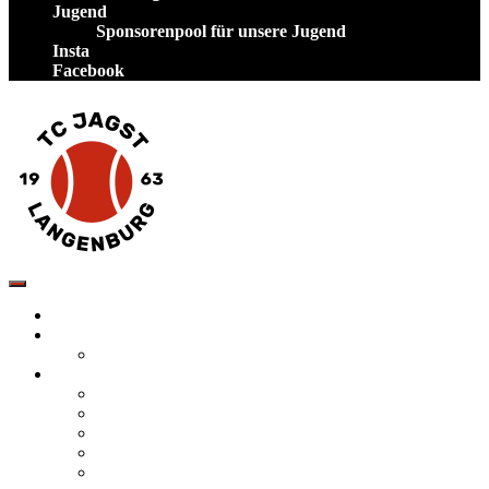
Jugend
Sponsorenpool für unsere Jugend
Insta
Facebook
TC Jagst Langenburg – Tennis in Hohenlohe
Startseite
Neuigkeiten
Veranstaltungen
Verein
Tennis spielen auf unserer Anlage
Mannschaften
Vorstand des TC Jagst Langenburg
Satzung
Inklusion