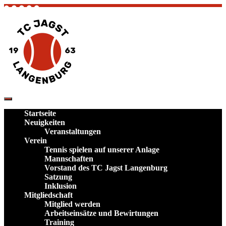
Skip
to
content
TC Jagst Langenburg – Tennis in Hohenlohe
Verein und Plätze im Landkreis
Startseite
Schwäbisch Hall
Neuigkeiten
Veranstaltungen
Verein
Tennis spielen auf unserer Anlage
Mannschaften
Vorstand des TC Jagst Langenburg
Satzung
Inklusion
Mitgliedschaft
Mitglied werden
Arbeitseinsätze und Bewirtungen
Training